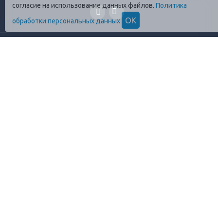
согласие на использование данных файлов.
Политика
ОК
обработки персональных данных
ГЛАВНАЯ
О КОМПАНИИ
ПРОДУКЦИЯ
ОПЛАТА И УСЛОВИЯ
ВАКАНСИИ
КОНТАКТЫ
ПРАВИЛА ХРАНЕНИЯ
ГОСТЫ
ОТЗЫВЫ
+7 (812)
448-13-38
8 (800)
555-17-72
info@profrezina.ru