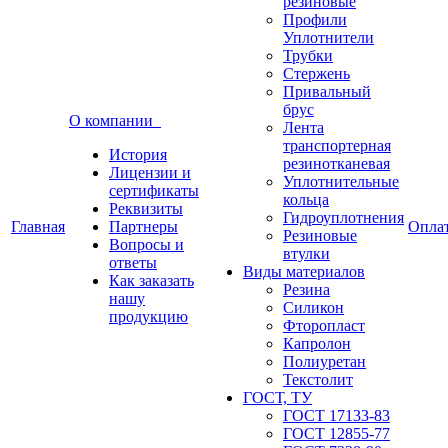
резиновые
Профили
Уплотнители
Трубки
Стержень
Привальный
брус
О компании
Лента
транспортерная
История
резинотканевая
Лицензии и
Уплотнительные
сертификаты
кольца
Реквизиты
Гидроуплотнения
Главная
Партнеры
Опла
Резиновые
Вопросы и
втулки
ответы
Виды материалов
Как заказать
Резина
нашу
Силикон
продукцию
Фторопласт
Капролон
Полиуретан
Текстолит
ГОСТ, ТУ
ГОСТ 17133-83
ГОСТ 12855-77