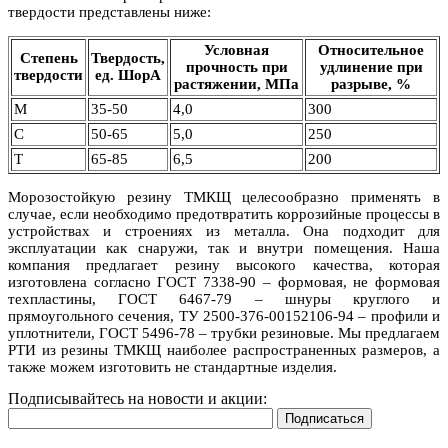
твердости представлены ниже:
Условная
Относительное
Степень
Твердость,
прочность при
удлинение при
твердости
ед. ШорА
растяжении, МПа
разрыве, %
М
35-50
4,0
300
С
50-65
5,0
250
Т
65-85
6,5
200
Морозостойкую резину ТМКЩ целесообразно применять в
случае, если необходимо предотвратить коррозийные процессы в
устройствах и строениях из металла. Она подходит для
эксплуатации как снаружи, так и внутри помещения. Наша
компания предлагает резину высокого качества, которая
изготовлена согласно ГОСТ 7338-90 – формовая, не формовая
техпластины, ГОСТ 6467-79 – шнуры круглого и
прямоугольного сечения, ТУ 2500-376-00152106-94 – профили и
уплотнители, ГОСТ 5496-78 – трубки резиновые. Мы предлагаем
РТИ из резины ТМКЩ наиболее распространенных размеров, а
также можем изготовить не стандартные изделия.
Подписывайтесь на новости и акции: