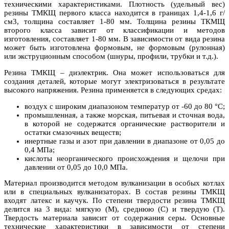
техническими характеристиками. Плотность (удельный вес)
резины ТМКЩ первого класса находится в границах 1,4-1,6 г/
см3, толщина составляет 1-80 мм. Толщина резины ТКМЩ
второго класса зависит от классификации и методов
изготовления, составляет 1-80 мм. В зависимости от вида резина
может быть изготовлена формовым, не формовым (рулонная)
или экструционным способом (шнуры, профили, трубки и т.д.).
Резина ТМКЩ – диэлектрик. Она может использоваться для
создания деталей, которые могут электризоваться в результате
высокого напряжения. Резина применяется в следующих средах:
воздух с широким диапазоном температур от -60 до 80 °С;
промышленная, а также морская, питьевая и сточная вода,
в которой не содержатся органические растворители и
остатки смазочных веществ;
инертные газы и азот при давлении в диапазоне от 0,05 до
0,4 МПа;
кислоты неорганического происхождения и щелочи при
давлении от 0,05 до 10,0 МПа.
Материал производится методом вулканизации в особых котлах
или в специальных вулканизаторах. В состав резины ТМКЩ
входят латекс и каучук. По степени твердости резина ТМКЩ
делится на 3 вида: мягкую (М), среднюю (С) и твердую (Т).
Твердость материала зависит от содержания серы. Основные
технические характеристики в зависимости от степени