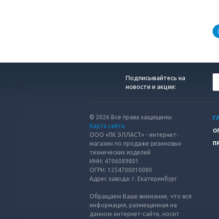
Подписывайтесь на
новости и акции:
© 2026 Все права защищены.
Г
Карта сайта
О
ООО «ПК ЭЛЛАСТ» - интернет-
магазин по продаже резиновых
П
технических изделий
ИНН: 4706089801
ОГРН: 1254700010080
Адрес завода: г. Екатеринбург
Обращаем Ваше внимание, что вся
информация, размещенная на
данном интернет-сайте, носит