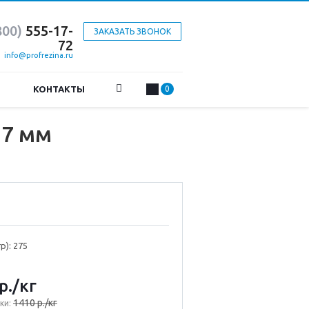
800)
555-17-
ЗАКАЗАТЬ ЗВОНОК
72
info@profrezina.ru
КОНТАКТЫ
0
17 мм
гр): 275
р.
/кг
1410 р./кг
ки: