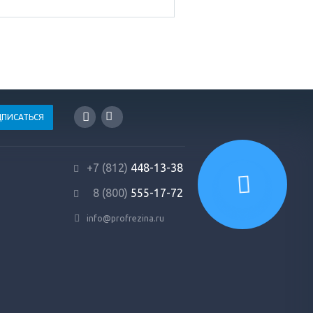
+7 (812)
448-13-38
8 (800)
555-17-72
info@profrezina.ru