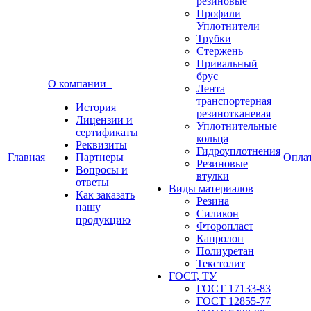
резиновые
Профили
Уплотнители
Трубки
Стержень
Привальный
брус
О компании
Лента
транспортерная
История
резинотканевая
Лицензии и
Уплотнительные
сертификаты
кольца
Реквизиты
Гидроуплотнения
Главная
Партнеры
Опла
Резиновые
Вопросы и
втулки
ответы
Виды материалов
Как заказать
Резина
нашу
Силикон
продукцию
Фторопласт
Капролон
Полиуретан
Текстолит
ГОСТ, ТУ
ГОСТ 17133-83
ГОСТ 12855-77