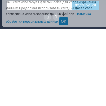
Наш сайт использует файлы Cookie для сбора и хранения
данных. Продолжая использовать сайт, Вы даете свое
согласие на использование данных файлов.
Политика
ОК
обработки персональных данных
ГЛАВНАЯ
О КОМПАНИИ
ПРОДУКЦИЯ
ОПЛАТА И УСЛОВИЯ
ВАКАНСИИ
КОНТАКТЫ
ПРАВИЛА ХРАНЕНИЯ
ГОСТЫ
ОТЗЫВЫ
+7 (812)
448-13-38
8 (800)
555-17-72