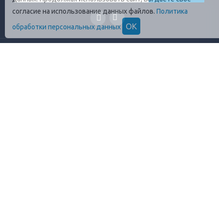
согласие на использование данных файлов.
Политика
ОК
обработки персональных данных
ГЛАВНАЯ
О КОМПАНИИ
ПРОДУКЦИЯ
ОПЛАТА И УСЛОВИЯ
ВАКАНСИИ
КОНТАКТЫ
ПРАВИЛА ХРАНЕНИЯ
ГОСТЫ
ОТЗЫВЫ
+7 (812)
448-13-38
8 (800)
555-17-72
info@profrezina.ru